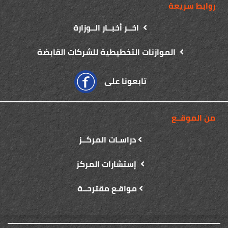
روابط سريعة
اخــر أخبــار الــوزارة
الموازنات التخطيطية للشركات القابضة
تابعونا على
من الموقــع
دراسـات المركــز
إستشارات المركز
مواقـع مقترحــة