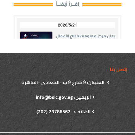
إتصل بنا
العنوان:
شارع
ب -المعادى -القاهرة
9
9
الإيميل: info@bsic.gov.eg
الهاتف: 23786562 (202)