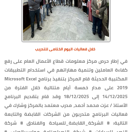
خلال فعاليات اليوم الختامى للتدريب
في إطار حرص مركز معلومات قطاع الأعمال العام على رفع
كفاءة العاملين وتنمية مهاراتهم في استخدام التطبيقات
المكتبية الحديثة قام المركز بتنفيذ برنامج Microsoft Excel
2019 على مدار خمسة أيام متتالية خلال الفترة من
14/12/2025 إلى 18/12/2025 وقد قام بتقديم البرنامج
الأستاذ / عزت محمد أحمد، مدرب معتمد بالمركز وشارك في
فعاليات البرنامج متدربون من الشركات القابضة والتابعة
التالية: # الشركة_القابضة_للسياحة والفنادق # شركة
النصر للسيارات # شركة النصرلصناعة مواسيرالصلب #