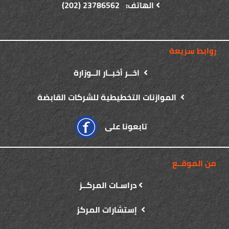
الهاتف: 23786562 (202)
روابط سريعة
اخــر أخبــار الــوزارة
الموازنات التخطيطية للشركات القابضة
تابعونا على
من الموقــع
دراسـات المركــز
إستشارات المركز